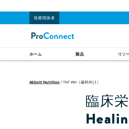
医療関係者
ホーム
製品
リソ
Abbott Nutrition
TNT WH（歯科向け）
臨床栄
Heal