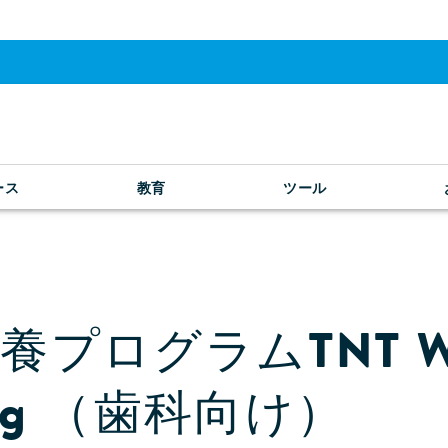
ース
教育
ツール
養プログラムTNT W
ing （歯科向け）