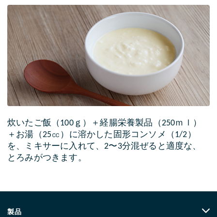
炊いたご飯（100ｇ）＋経腸栄養製品（250ｍｌ）
＋お湯（25㏄）に溶かした固形コンソメ（1/2）
を、ミキサーに入れて、2〜3分混ぜると適度な、
とろみがつきます。
製品