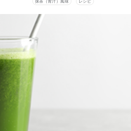
抹茶（青汁）風味
レシピ