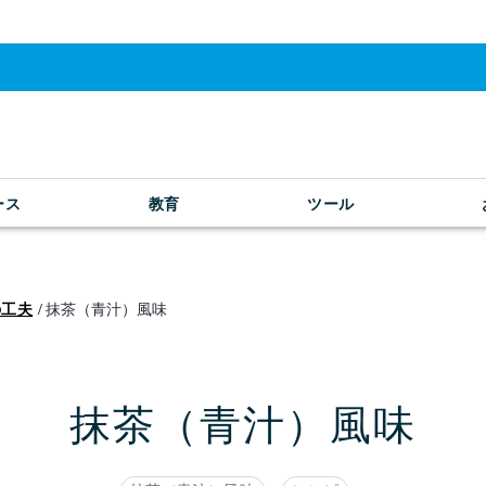
ース
教育
ツール
の工夫
抹茶（青汁）風味
抹茶（青汁）風味